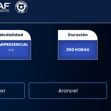
Modalidad
Duración
MIPRESENCIAL
300 HORAS
lar
Arancel