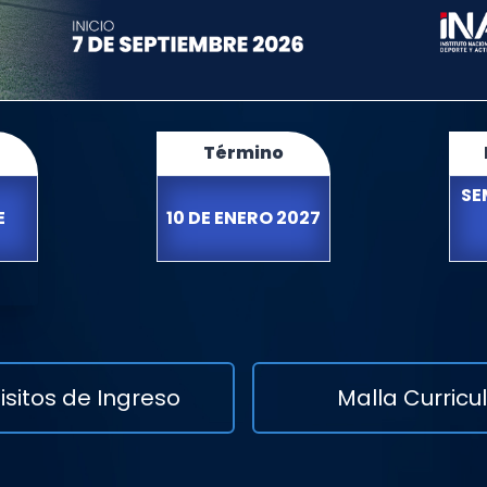
Término
SE
E
10 DE ENERO 2027
isitos de Ingreso
Malla Curricu