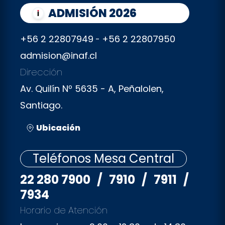
ADMISIÓN 2026
+56 2 22807949
+56 2 22807950
-
admision@inaf.cl
Dirección
Av. Quilín Nº 5635 - A, Peñalolen,
Santiago.
Ubicación
Teléfonos Mesa Central
22 280 7900
/
7910
/
7911
/
7934
Horario de Atención