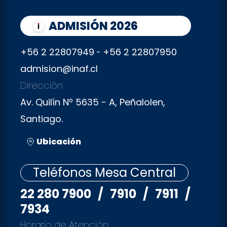
ADMISIÓN 2026
+56 2 22807949
+56 2 22807950
-
admision@inaf.cl
Dirección
Av. Quilín Nº 5635 - A, Peñalolen,
Santiago.
Ubicación
Teléfonos Mesa Central
22 280 7900
/
7910
/
7911
/
7934
Horario de Atención